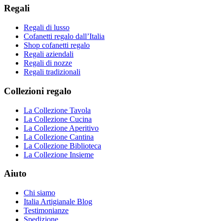
Regali
Regali di lusso
Cofanetti regalo dall’Italia
Shop cofanetti regalo
Regali aziendali
Regali di nozze
Regali tradizionali
Collezioni regalo
La Collezione Tavola
La Collezione Cucina
La Collezione Aperitivo
La Collezione Cantina
La Collezione Biblioteca
La Collezione Insieme
Aiuto
Chi siamo
Italia Artigianale Blog
Testimonianze
Spedizione