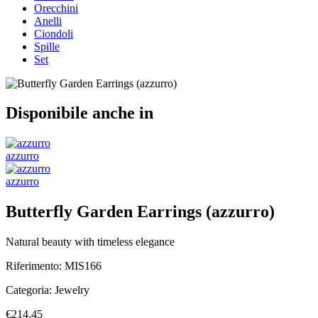
Orecchini
Anelli
Ciondoli
Spille
Set
Disponibile anche in
azzurro
azzurro
Butterfly Garden Earrings (azzurro)
Natural beauty with timeless elegance
Riferimento:
MIS166
Categoria:
Jewelry
€214.45