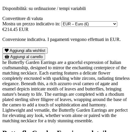
Disponibilità: su ordinazione / tempi variabili
Convertitore di valuta
Mostra un prezzo indicativo in:
€214.45 EUR
Conversione indicativa. I pagamenti vengono effettuati in EUR.
Aggiungi alla wishlist
Aggiungi al carrello
he Butterfly Garden Earrings are a graceful expression of Italian
craftsmanship, designed to mirror the enchanting centerpiece of the
matching necklace. Each earring features a delicate flower
completely encrusted with sparkling white zircons, radiating timeless
elegance. Beneath this, a rich azzurro oval cameo of agate and
enamel depicts intricate motifs of leaves and butterflies, bringing
nature's beauty to life. The earrings are completed with a rhodium
plated sterling silver filigree of leaves, wrapping around the base of
the cameo to add a touch of sophistication and harmony.
Lightweight and versatile, the Butterfly Garden Earrings are perfect
for elevating any look, whether worn alone or paired with the
matching necklace for a truly stunning ensemble.