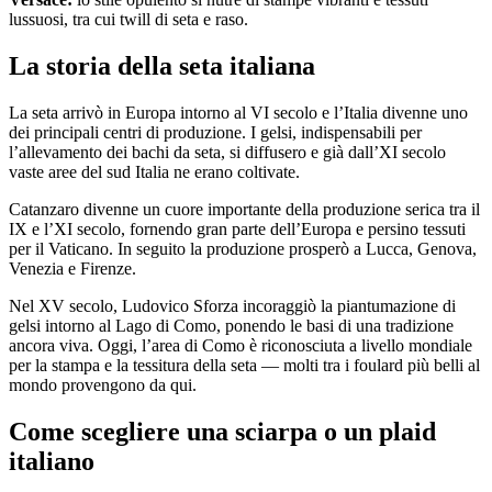
lussuosi, tra cui twill di seta e raso.
La storia della seta italiana
La seta arrivò in Europa intorno al VI secolo e l’Italia divenne uno
dei principali centri di produzione. I gelsi, indispensabili per
l’allevamento dei bachi da seta, si diffusero e già dall’XI secolo
vaste aree del sud Italia ne erano coltivate.
Catanzaro divenne un cuore importante della produzione serica tra il
IX e l’XI secolo, fornendo gran parte dell’Europa e persino tessuti
per il Vaticano. In seguito la produzione prosperò a Lucca, Genova,
Venezia e Firenze.
Nel XV secolo, Ludovico Sforza incoraggiò la piantumazione di
gelsi intorno al Lago di Como, ponendo le basi di una tradizione
ancora viva. Oggi, l’area di Como è riconosciuta a livello mondiale
per la stampa e la tessitura della seta — molti tra i foulard più belli al
mondo provengono da qui.
Come scegliere una sciarpa o un plaid
italiano