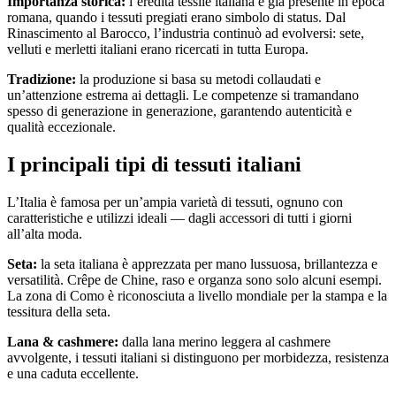
Importanza storica:
l’eredità tessile italiana è già presente in epoca
romana, quando i tessuti pregiati erano simbolo di status. Dal
Rinascimento al Barocco, l’industria continuò ad evolversi: sete,
velluti e merletti italiani erano ricercati in tutta Europa.
Tradizione:
la produzione si basa su metodi collaudati e
un’attenzione estrema ai dettagli. Le competenze si tramandano
spesso di generazione in generazione, garantendo autenticità e
qualità eccezionale.
I principali tipi di tessuti italiani
L’Italia è famosa per un’ampia varietà di tessuti, ognuno con
caratteristiche e utilizzi ideali — dagli accessori di tutti i giorni
all’alta moda.
Seta:
la seta italiana è apprezzata per mano lussuosa, brillantezza e
versatilità. Crêpe de Chine, raso e organza sono solo alcuni esempi.
La zona di Como è riconosciuta a livello mondiale per la stampa e la
tessitura della seta.
Lana & cashmere:
dalla lana merino leggera al cashmere
avvolgente, i tessuti italiani si distinguono per morbidezza, resistenza
e una caduta eccellente.