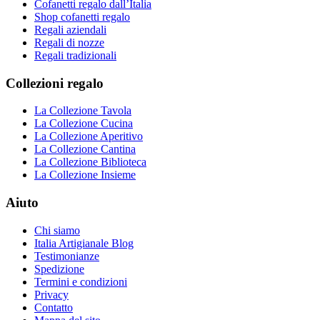
Cofanetti regalo dall’Italia
Shop cofanetti regalo
Regali aziendali
Regali di nozze
Regali tradizionali
Collezioni regalo
La Collezione Tavola
La Collezione Cucina
La Collezione Aperitivo
La Collezione Cantina
La Collezione Biblioteca
La Collezione Insieme
Aiuto
Chi siamo
Italia Artigianale Blog
Testimonianze
Spedizione
Termini e condizioni
Privacy
Contatto