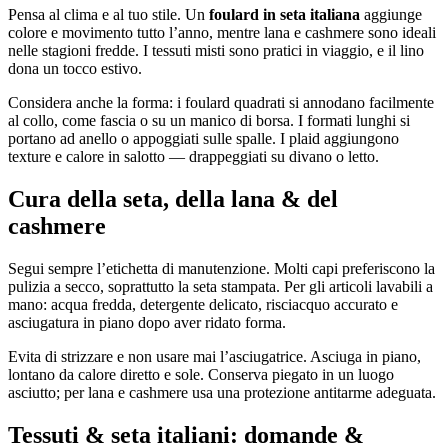
Pensa al clima e al tuo stile. Un
foulard in seta italiana
aggiunge
colore e movimento tutto l’anno, mentre lana e cashmere sono ideali
nelle stagioni fredde. I tessuti misti sono pratici in viaggio, e il lino
dona un tocco estivo.
Considera anche la forma: i foulard quadrati si annodano facilmente
al collo, come fascia o su un manico di borsa. I formati lunghi si
portano ad anello o appoggiati sulle spalle. I plaid aggiungono
texture e calore in salotto — drappeggiati su divano o letto.
Cura della seta, della lana & del
cashmere
Segui sempre l’etichetta di manutenzione. Molti capi preferiscono la
pulizia a secco, soprattutto la seta stampata. Per gli articoli lavabili a
mano: acqua fredda, detergente delicato, risciacquo accurato e
asciugatura in piano dopo aver ridato forma.
Evita di strizzare e non usare mai l’asciugatrice. Asciuga in piano,
lontano da calore diretto e sole. Conserva piegato in un luogo
asciutto; per lana e cashmere usa una protezione antitarme adeguata.
Tessuti & seta italiani: domande &