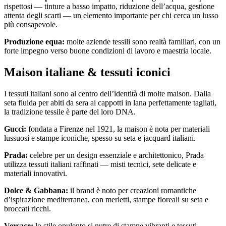
rispettosi — tinture a basso impatto, riduzione dell’acqua, gestione
attenta degli scarti — un elemento importante per chi cerca un lusso
più consapevole.
Produzione equa:
molte aziende tessili sono realtà familiari, con un
forte impegno verso buone condizioni di lavoro e maestria locale.
Maison italiane & tessuti iconici
I tessuti italiani sono al centro dell’identità di molte maison. Dalla
seta fluida per abiti da sera ai cappotti in lana perfettamente tagliati,
la tradizione tessile è parte del loro DNA.
Gucci:
fondata a Firenze nel 1921, la maison è nota per materiali
lussuosi e stampe iconiche, spesso su seta e jacquard italiani.
Prada:
celebre per un design essenziale e architettonico, Prada
utilizza tessuti italiani raffinati — misti tecnici, sete delicate e
materiali innovativi.
Dolce & Gabbana:
il brand è noto per creazioni romantiche
d’ispirazione mediterranea, con merletti, stampe floreali su seta e
broccati ricchi.
Versace:
lo stile opulento si nutre di stampe vibranti e tessuti