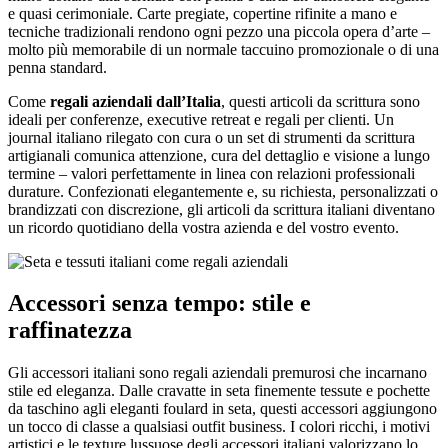
e quasi cerimoniale. Carte pregiate, copertine rifinite a mano e
tecniche tradizionali rendono ogni pezzo una piccola opera d’arte –
molto più memorabile di un normale taccuino promozionale o di una
penna standard.
Come
regali aziendali dall’Italia
, questi articoli da scrittura sono
ideali per conferenze, executive retreat e regali per clienti. Un
journal italiano rilegato con cura o un set di strumenti da scrittura
artigianali comunica attenzione, cura del dettaglio e visione a lungo
termine – valori perfettamente in linea con relazioni professionali
durature. Confezionati elegantemente e, su richiesta, personalizzati o
brandizzati con discrezione, gli articoli da scrittura italiani diventano
un ricordo quotidiano della vostra azienda e del vostro evento.
Accessori senza tempo: stile e
raffinatezza
Gli accessori italiani sono regali aziendali premurosi che incarnano
stile ed eleganza. Dalle cravatte in seta finemente tessute e pochette
da taschino agli eleganti foulard in seta, questi accessori aggiungono
un tocco di classe a qualsiasi outfit business. I colori ricchi, i motivi
artistici e le texture lussuose degli accessori italiani valorizzano lo