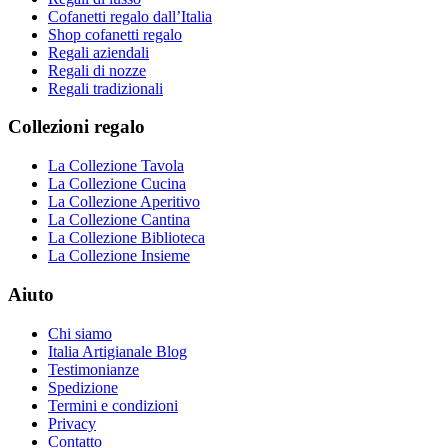
Cofanetti regalo dall’Italia
Shop cofanetti regalo
Regali aziendali
Regali di nozze
Regali tradizionali
Collezioni regalo
La Collezione Tavola
La Collezione Cucina
La Collezione Aperitivo
La Collezione Cantina
La Collezione Biblioteca
La Collezione Insieme
Aiuto
Chi siamo
Italia Artigianale Blog
Testimonianze
Spedizione
Termini e condizioni
Privacy
Contatto