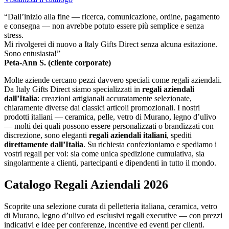
“Dall’inizio alla fine — ricerca, comunicazione, ordine, pagamento
e consegna — non avrebbe potuto essere più semplice e senza
stress.
Mi rivolgerei di nuovo a Italy Gifts Direct senza alcuna esitazione.
Sono entusiasta!”
Peta-Ann S. (cliente corporate)
Molte aziende cercano pezzi davvero speciali come regali aziendali.
Da Italy Gifts Direct siamo specializzati in
regali aziendali
dall’Italia
: creazioni artigianali accuratamente selezionate,
chiaramente diverse dai classici articoli promozionali. I nostri
prodotti italiani — ceramica, pelle, vetro di Murano, legno d’ulivo
— molti dei quali possono essere personalizzati o brandizzati con
discrezione, sono eleganti
regali aziendali italiani
, spediti
direttamente dall’Italia
. Su richiesta confezioniamo e spediamo i
vostri regali per voi: sia come unica spedizione cumulativa, sia
singolarmente a clienti, partecipanti e dipendenti in tutto il mondo.
Catalogo Regali Aziendali 2026
Scoprite una selezione curata di pelletteria italiana, ceramica, vetro
di Murano, legno d’ulivo ed esclusivi regali executive — con prezzi
indicativi e idee per conferenze, incentive ed eventi per clienti.