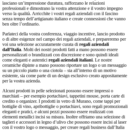
lasciano un’impressione duratura, rafforzano le relazioni
professionali e dimostrano la vostra attenzione e il vostro impegno
verso la qualità. Arricchite i vostri regali aziendali con il fascino
senza tempo dell’artigianato italiano e create connessioni che vanno
ben oltre l’ordinario.
Parlateci della vostra conferenza, viaggio incentive, lancio prodotto
o di altre esigenze nel campo dei regali aziendali, e prepareremo per
voi una selezione accuratamente curata di
regali aziendali
dall’Italia
. Molti dei nostri prodotti fatti a mano possono essere
personalizzati o brandizzati con discrezione e sono quindi ideali
come eleganti e autentici
regali aziendali italiani
. Le nostre
ceramiche dipinte a mano possono riportare un logo o un messaggio
su un piccolo piatto o una ciotola – sia all’interno di un motivo
esistente, sia come parte di un design esclusivo creato appositamente
per la vostra azienda.
Alcuni prodotti in pelle selezionati possono essere impressi o
marchiati – per esempio portachiavi, tappetini mouse, porta carte di
credito o organizer. I prodotti in vetro di Murano, come tappi per
bottiglie di vino, apribottiglie o portachiavi, sono regali promozionali
eleganti e pratici, e alcuni pezzi possono essere realizzati con
elementi metallici incisi su misura. Inoltre offriamo una selezione di
taglieri e accessori in legno d’ulivo che possono essere incisi al laser
con il vostro logo o messaggio, per creare regali business dall’Italia