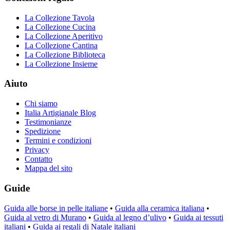
La Collezione Tavola
La Collezione Cucina
La Collezione Aperitivo
La Collezione Cantina
La Collezione Biblioteca
La Collezione Insieme
Aiuto
Chi siamo
Italia Artigianale Blog
Testimonianze
Spedizione
Termini e condizioni
Privacy
Contatto
Mappa del sito
Guide
Guida alle borse in pelle italiane
•
Guida alla ceramica italiana
•
Guida al vetro di Murano
•
Guida al legno d’ulivo
•
Guida ai tessuti
italiani
•
Guida ai regali di Natale italiani