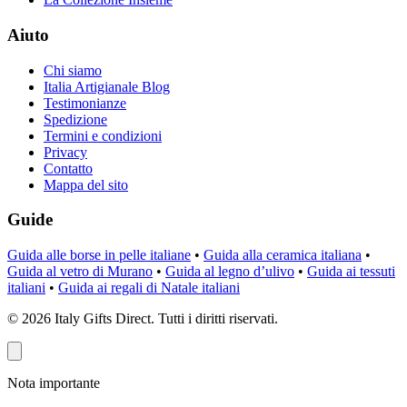
Aiuto
Chi siamo
Italia Artigianale Blog
Testimonianze
Spedizione
Termini e condizioni
Privacy
Contatto
Mappa del sito
Guide
Guida alle borse in pelle italiane
•
Guida alla ceramica italiana
•
Guida al vetro di Murano
•
Guida al legno d’ulivo
•
Guida ai tessuti
italiani
•
Guida ai regali di Natale italiani
©
2026
Italy Gifts Direct. Tutti i diritti riservati.
Nota importante