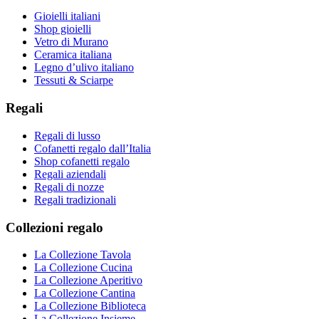
Gioielli italiani
Shop gioielli
Vetro di Murano
Ceramica italiana
Legno d’ulivo italiano
Tessuti & Sciarpe
Regali
Regali di lusso
Cofanetti regalo dall’Italia
Shop cofanetti regalo
Regali aziendali
Regali di nozze
Regali tradizionali
Collezioni regalo
La Collezione Tavola
La Collezione Cucina
La Collezione Aperitivo
La Collezione Cantina
La Collezione Biblioteca
La Collezione Insieme