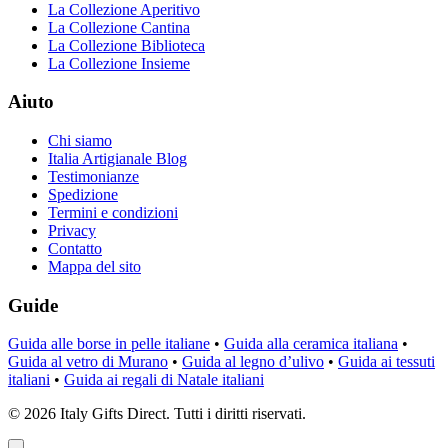
La Collezione Aperitivo
La Collezione Cantina
La Collezione Biblioteca
La Collezione Insieme
Aiuto
Chi siamo
Italia Artigianale Blog
Testimonianze
Spedizione
Termini e condizioni
Privacy
Contatto
Mappa del sito
Guide
Guida alle borse in pelle italiane
•
Guida alla ceramica italiana
•
Guida al vetro di Murano
•
Guida al legno d’ulivo
•
Guida ai tessuti
italiani
•
Guida ai regali di Natale italiani
©
2026
Italy Gifts Direct. Tutti i diritti riservati.