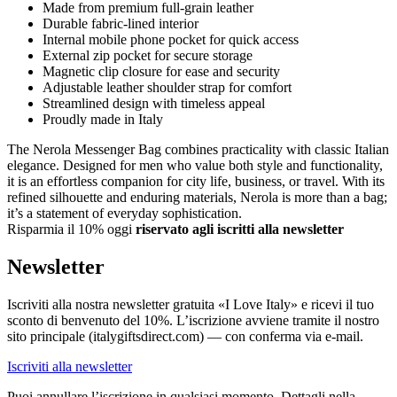
Made from premium full-grain leather
Durable fabric-lined interior
Internal mobile phone pocket for quick access
External zip pocket for secure storage
Magnetic clip closure for ease and security
Adjustable leather shoulder strap for comfort
Streamlined design with timeless appeal
Proudly made in Italy
The Nerola Messenger Bag combines practicality with classic Italian
elegance. Designed for men who value both style and functionality,
it is an effortless companion for city life, business, or travel. With its
refined silhouette and enduring materials, Nerola is more than a bag;
it’s a statement of everyday sophistication.
Risparmia il 10% oggi
riservato agli iscritti alla newsletter
Newsletter
Iscriviti alla nostra newsletter gratuita «I Love Italy» e ricevi il tuo
sconto di benvenuto del 10%. L’iscrizione avviene tramite il nostro
sito principale (italygiftsdirect.com) — con conferma via e-mail.
Iscriviti alla newsletter
Puoi annullare l’iscrizione in qualsiasi momento. Dettagli nella