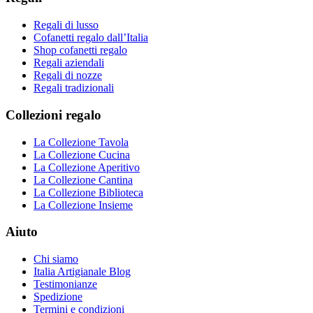
Regali di lusso
Cofanetti regalo dall’Italia
Shop cofanetti regalo
Regali aziendali
Regali di nozze
Regali tradizionali
Collezioni regalo
La Collezione Tavola
La Collezione Cucina
La Collezione Aperitivo
La Collezione Cantina
La Collezione Biblioteca
La Collezione Insieme
Aiuto
Chi siamo
Italia Artigianale Blog
Testimonianze
Spedizione
Termini e condizioni