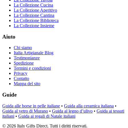
La Collezione Cucina
La Collezione Aperitivo
La Collezione Cantina
La Collezione Biblioteca
La Collezione Insieme
Aiuto
Chi siamo
Italia Artigianale Blog
Testimonianze
Spedizione
Termini e condizioni
Privacy
Contatto
Mappa del sito
Guide
Guida alle borse in pelle italiane
•
Guida alla ceramica italiana
•
Guida al vetro di Murano
•
Guida al legno d’ulivo
•
Guida ai tessuti
italiani
•
Guida ai regali di Natale italiani
©
2026
Italy Gifts Direct. Tutti i diritti riservati.