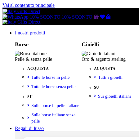
Vai al contenuto principale
Buono
Lista
Carrello
10% SCONTO
10% SCONTO
regalo
dei
desideri
I nostri prodotti
Borse
Gioielli
Pelle & senza pelle
Oro & argento sterling
ACQUISTA
ACQUISTA
Tutte le borse in pelle
Tutti i gioielli
Tutte le borse senza pelle
SU
Sui gioielli italiani
SU
Sulle borse in pelle italiane
Sulle borse italiane senza
pelle
Regali di lusso