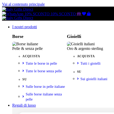
Vai al contenuto principale
Buono
Lista
Carrello
10% SCONTO
10% SCONTO
regalo
dei
desideri
I nostri prodotti
Borse
Gioielli
Pelle & senza pelle
Oro & argento sterling
ACQUISTA
ACQUISTA
Tutte le borse in pelle
Tutti i gioielli
Tutte le borse senza pelle
SU
Sui gioielli italiani
SU
Sulle borse in pelle italiane
Sulle borse italiane senza
pelle
Regali di lusso