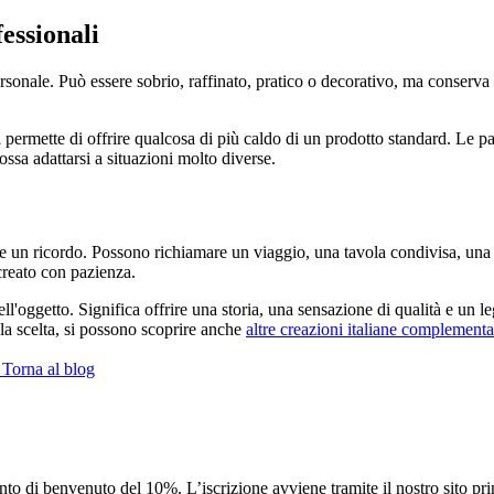
essionali
rsonale. Può essere sobrio, raffinato, pratico o decorativo, ma conserv
ti permette di offrire qualcosa di più caldo di un prodotto standard. Le p
ssa adattarsi a situazioni molto diverse.
are un ricordo. Possono richiamare un viaggio, una tavola condivisa, una 
creato con pazienza.
bell'oggetto. Significa offrire una storia, una sensazione di qualità e un 
la scelta, si possono scoprire anche
altre creazioni italiane complementa
Torna al blog
 sconto di benvenuto del 10%. L’iscrizione avviene tramite il nostro sito p