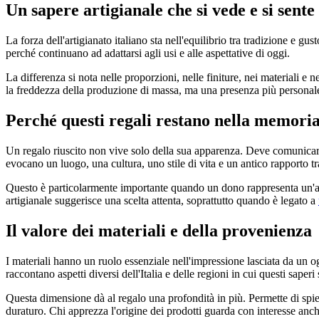
Un sapere artigianale che si vede e si sente
La forza dell'artigianato italiano sta nell'equilibrio tra tradizione e 
perché continuano ad adattarsi agli usi e alle aspettative di oggi.
La differenza si nota nelle proporzioni, nelle finiture, nei materiali e
la freddezza della produzione di massa, ma una presenza più personal
Perché questi regali restano nella memori
Un regalo riuscito non vive solo della sua apparenza. Deve comunicare
evocano un luogo, una cultura, uno stile di vita e un antico rapporto tra
Questo è particolarmente importante quando un dono rappresenta un'az
artigianale suggerisce una scelta attenta, soprattutto quando è legato a
Il valore dei materiali e della provenienza
I materiali hanno un ruolo essenziale nell'impressione lasciata da un og
raccontano aspetti diversi dell'Italia e delle regioni in cui questi saperi
Questa dimensione dà al regalo una profondità in più. Permette di spieg
duraturo. Chi apprezza l'origine dei prodotti guarda con interesse anc