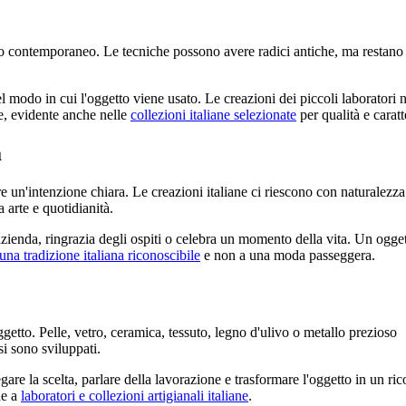
gusto contemporaneo. Le tecniche possono avere radici antiche, ma restano
 nel modo in cui l'oggetto viene usato. Le creazioni dei piccoli laboratori
e, evidente anche nelle
collezioni italiane selezionate
per qualità e caratt
a
 un'intenzione chiara. Le creazioni italiane ci riescono con naturalezz
 arte e quotidianità.
ienda, ringrazia degli ospiti o celebra un momento della vita. Un ogge
una tradizione italiana riconoscibile
e non a una moda passeggera.
getto. Pelle, vetro, ceramica, tessuto, legno d'ulivo o metallo prezioso
 si sono sviluppati.
are la scelta, parlare della lavorazione e trasformare l'oggetto in un ri
he a
laboratori e collezioni artigianali italiane
.