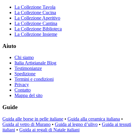
La Collezione Tavola
La Collezione Cucina
La Collezione Aperitivo
La Collezione Cantina
La Collezione Biblioteca
La Collezione Insieme
Aiuto
Chi siamo
Italia Artigianale Blog
Testimonianze
Spedizione
Termini e condizioni
Privacy
Contatto
Mappa del sito
Guide
Guida alle borse in pelle italiane
•
Guida alla ceramica italiana
•
Guida al vetro di Murano
•
Guida al legno d’ulivo
•
Guida ai tessuti
italiani
•
Guida ai regali di Natale italiani