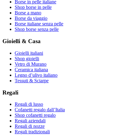
Borse in pelle italiane
Shop borse in pelle
Borse a mano
Borse da viaggio
Borse italiane senza pelle
Shop borse senza pelle
Gioielli & Casa
Gioielli italiani
Shop gioielli
Vetro di Murano
Ceramica italiana
Legno d’ulivo italiano
Tessuti & Sciarpe
Regali
Regali di lusso
Cofanetti regalo dall’Italia
Shop cofanetti regalo
Regali aziendali
Regali di nozze
Regali tradizionali